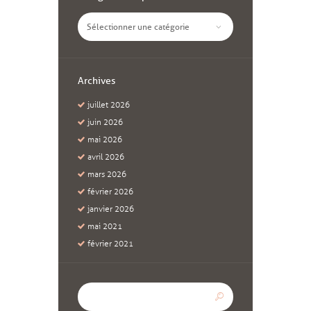
Categories
dropdown
Archives
juillet
2026
juin
2026
mai
2026
avril
2026
mars
2026
février
2026
janvier
2026
mai
2021
février
2021