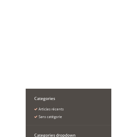
Categories
Articles récents
Sans catégorie
Categories dropdown