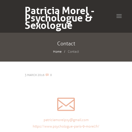
Patricia Morel -
Psychologue &
Sexologue
Contact
Home
Contact
3 MARCH 2016
0
patriciamorelpsy@gmail.com
https://www.psychologue-paris-9-morel.fr/