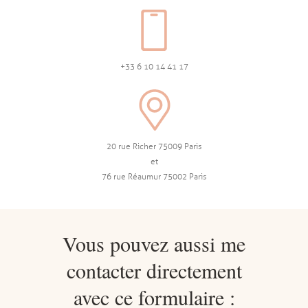
+33 6 10 14 41 17
20 rue Richer 75009 Paris
et
76 rue Réaumur 75002 Paris
Vous pouvez aussi me
contacter directement
avec ce formulaire :